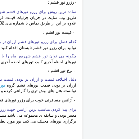
- رزرو تور قشم :
ساده ترین روش برای رزرو تورهای قشم شهریور ۴۰۳ 
طریق وب سایت در جریان جزئیات قیمت قرار
علاوه بر این از طریق تماس با شماره های 42632، 88530609 و 88750067 در جریان قیمت ها قرار بگیرید.
- قیمت تور قشم :
کدام فصل برای رزرو تورهای قشم ارزان تر 
توانید برای رزرو تور قشم تابستان اقدام کنی
چگونه می توان تور قشم شهریور ماه را با 
تورهای لحظه آخری کنید، تورهای لحظه آخری 
- نرخ تور قشم :
دلیل اختلاف قیمت و ارزان تر بودن قیمت
ارزان تر بودن قیمت تورهای قشم گروه
تور
توانسته هتل های بیش تری را گارانتی کرده 
- آژانس مسافرتی خوب برای رزرو تورهای قش
برای پیدا کردن مناسب ترین آژانس جهت رزرو
معتبر بودن و سابقه ی مجموعه می باشد مساف
برگزاری تورهای مختلف می کنند تور مورد نظر 