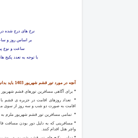
ر
ا
ن
نرخ های درج شده در ذ
بر اساس روز و ساع
ساعت و نوع پرو
با توجه به تعدد پکیج های تور قشم شهریور 402
آنچه در مورد تور قشم شهریور 1403 بايد بدانیم :
*
برای آگاهی مسافرین تورهای قشم شهریور 403، راهنمای گردشگری در اختیار تمامی مسافرین قرار می گیرد.
*
اقامت به صورت دو شب و سه روز از سوی مس
*
تمامی مسافرین تور قشم شهریور ملزم به ا
*
مسافرینی که به دلیل دور بودن مسافت قاد
واچر هتل اقدام کنند.
*
تمامی پکیج های تور قشم شهریور در بهتری