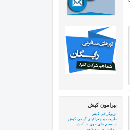
پیرامون کیش
توپوگرافی کیش
طبيعت و جغرافيای گياهی كيش
سیستم های جوی در کیش
پیدایش جزیره کیش