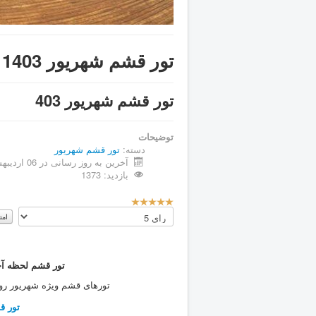
تور قشم شهریور 1403 ☀️ جشنواره تابستانی جزیره (70% تخفیف)
تور قشم شهریور 403
توضیحات
دسته:
تور قشم شهریور
آخرین به روز رسانی در 06 ارديبهشت 1403
بازدید: 1373
ا
م
لطفا
ت
رای
ی
دهید
ا
ز
تور قشم لحظه آخ
ک
تورهای قشم ویژه شهریور رو
ا
ر
تور قش
ب