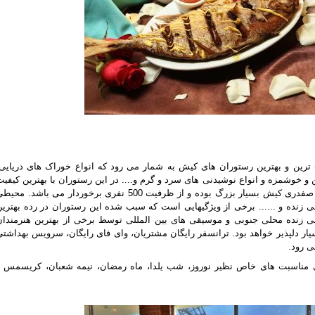
ترین و بهترین رستوران های کیش به شمار می رود که انواع خوراک های دریایی،
 و خوشمزه و انواع نوشیدنی های سرد و گرم و.... در این رستوران با بهترین کیفی
ارائه می گردد. سالن اصلی رستوران شاندیز صفدری کیش ‏بسیار بزرگ بوده و از ظرفیت 500 نفری برخوردار می باشد. مح
قی زنده و ...... برخی از ویژگیهایی است که سبب شده این رستوران در رده بهترین
ی زنده محلی جنوبی و موسیقی های بین ‏المللی توسط برخی از بهترین هنرمندان
ار دلپذیر خواهد بود.
ترانسفر رایگان مشتریان، وای ‏فای رایگان، سرویس بهداشتی
ی رود.
مناسبت های خاص نظیر نوروز، شب ‏یلدا، ماه رمضان، نیمه شعبان، کریسمس و