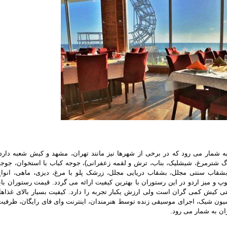
 شمار می رود که در برخی از شهرها نیز مانند تهران، مشهد و کیش شعبه دارد.
 برگ شترمرغ، شیشلیک، بناب، ترش و لقمه ‏زعفرانی)، جوجه کباب با استخوان، جوجه
بشقاب سنتی مجلل، بشقاب دریایی مجلل، زرشک پلو با مرغ، دیزی، ماهی، انواع
بیش از 10 نوع سالاد، سوپ و میز اردو در این رستوران با بهترین کیفیت ارائه می گردد. قیمت رستوران ‏باب
یش کمی گران است ولی ارزش یکبار تجربه را دارد. ‏کیفیت بسیار بالای غذاها،
یون شیک، اجرای ‏موسیقی زنده توسط هنرمندان، اینترنت وای ‏فای رایگان، ظرفیت