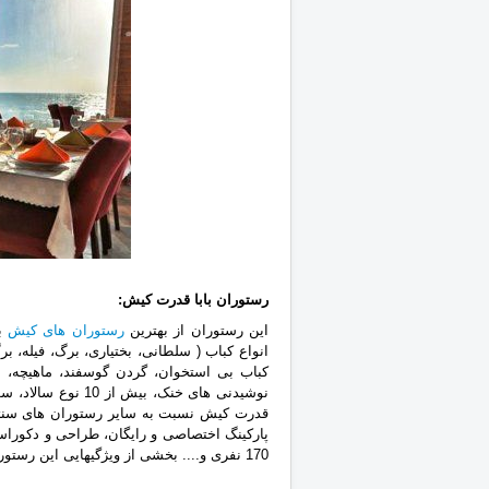
رستوران بابا قدرت کیش‎:
این رستوران از بهترین
رستوران های کیش
به
انواع ‏کباب ( سلطانی، بختیاری، برگ، فیله،
کباب بی استخوان، گردن گوسفند، ماهیچه، ‏
‏نوشیدنی های خنک، 
قدرت کیش نسبت به سایر رستوران های سنتی ک
پارکینگ اختصاصی و رایگان، طراحی و دکوراس
170 نفری و.... بخشی از ویژگیهایی این رستوران به شمار می رود.