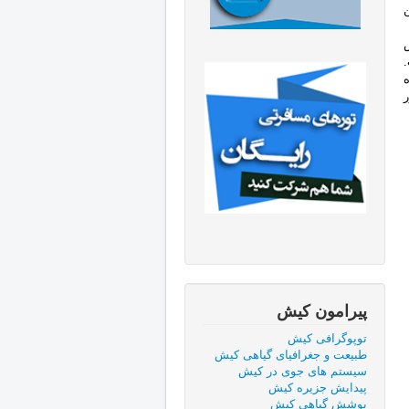
این
پیرامون کیش
توپوگرافی کیش
طبيعت و جغرافيای گياهی كيش
سیستم های جوی در کیش
پیدایش جزیره کیش
پوشش گياهی كيش