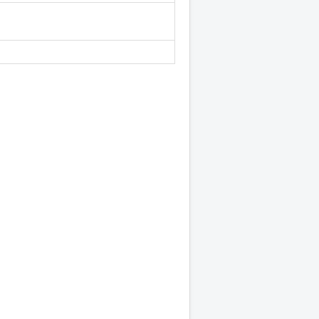
-
-
-