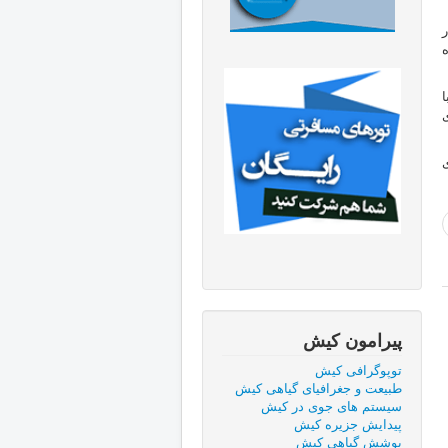
پیرامون کیش
توپوگرافی کیش
طبيعت و جغرافيای گياهی كيش
سیستم های جوی در کیش
پیدایش جزیره کیش
پوشش گياهی كيش