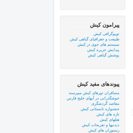
پیرامون کیش
توپوگرافی کیش
طبيعت و جغرافيای گياهی كيش
سیستم های جوی در کیش
پیدایش جزیره کیش
پوشش گياهی كيش
پیوندهای مفید كيش
مسافران تورهای کیش میپرسند
خوشگذرانی در آبهای خلیج فارس
مقاصد گردشگری
جشنواره تابستانی کیش
تازه های کیش
هتلهای کیش
دیدنیها و تفریحات کیش
رستوران های کیش