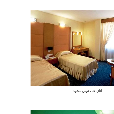
اتاق هتل توس مشهد