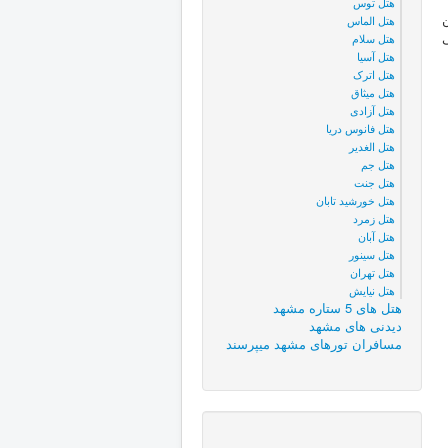
هتل توس
هتل الماس
هتل سلام
ی
هتل آسیا
هتل اترک
هتل میثاق
هتل آزادی
هتل فانوس دریا
هتل الغدیر
هتل جم
هتل جنت
هتل خورشید تابان
هتل زمرد
هتل آبان
هتل سینور
هتل تهران
هتل نیایش
هتل های 5 ستاره مشهد
دیدنی های مشهد
مسافران تورهای مشهد میپرسند