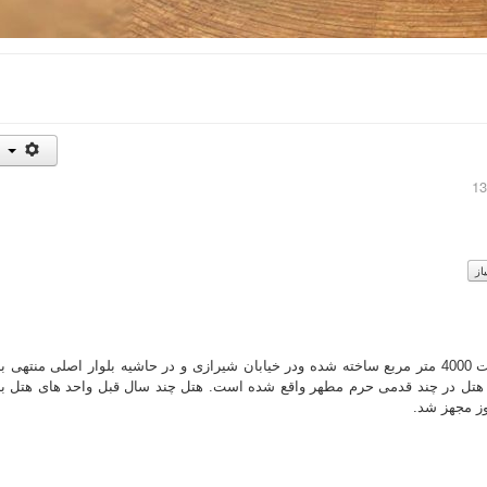
هتل 4 ستاره توس مشهد در زمینی به مساحت 4000 متر مربع ساخته شده ودر خیابان شیرازی و در حاشیه بلوار اصلی منتهی ب
 هتل در چند قدمی حرم مطهر واقع شده است. هتل چند سال قبل واحد های هتل به
وز مجهز شد.