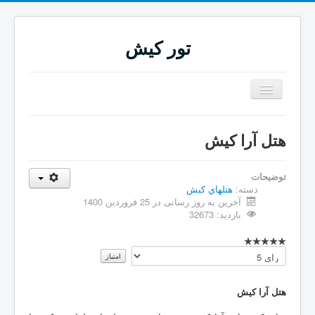
تور کیش
تغییر
وضعیت
ناوبری
هتل آرا کیش
توضیحات
دسته:
هتلهاي كيش
آخرین به روز رسانی در 25 فروردين 1400
بازدید: 32673
لطفا
رای
دهید
هتل آرا کیش