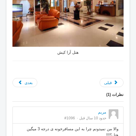
هتل آرا کیش
قبلی
بعدی
نظرات (
1
)
مریم
حدود 10 سال قبل
#1096
والا من نمیدونم چرا به این مسافرخونه ی درجه 3 میگین
هتل؟!!!