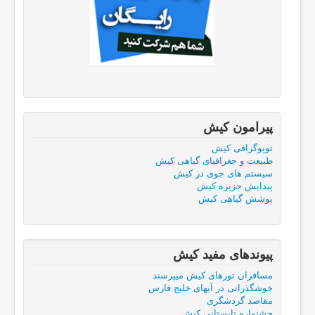
پیرامون کیش
توپوگرافی کیش
طبيعت و جغرافيای گياهی كيش
سیستم های جوی در کیش
پیدایش جزیره کیش
پوشش گياهی كيش
پیوندهای مفید كيش
مسافران تورهای کیش میپرسند
خوشگذرانی در آبهای خلیج فارس
مقاصد گردشگری
جشنواره تابستانی کیش