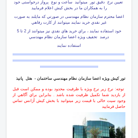
تعيين نرخ دقیق تور ميتوانيد ساعت و نوع پرواز درخواستی خود
را به همكاران ما در بخش کیش اعلام فرمایید
اعضا محترم سازمان نظام مهندسی در صورتي كه مايلند به صورت
غير نقدي خريد نمايند ميتوانند از كارت رفاهي
خود استفاده نمايند ، براي خريد هاي نقدي نيز ميتوانند از 2 تا 5
درصد تخفيف ويژه اعضا سازمان نظام مهندسي
استفاده نمايند
ااااااااااااااااااااااااااااااااااااااااااااااااااااااااااااااااااااااااااااااااااااااااااااااااااااااااااااااااااااااااا
اااااااااااااااااااااااااااااااااا
ااااا
ااااا
اااااااااااااااااااااااااااااااااااااااااااااااااااااااااااااااااااااااااااااا
ااااااااااااااااااااااااااااااااااااااااااااااااااااااااااااااا
تور کیش
ويژه اعضا سازمان نظام مهندسي ساختمان - هتل پانيذ
توجه: نرخ زير نرخ ويژه با ظرفيت محدود بوده و ممكن است قبل
از بازديد شما تكميل ظرفيت شده باشد . بنابراين براي آگاهي از
وجود سيت خالی با قيمت زير ميتوانيد با بخش كيش آژانس تماس
حاصل فرمایید